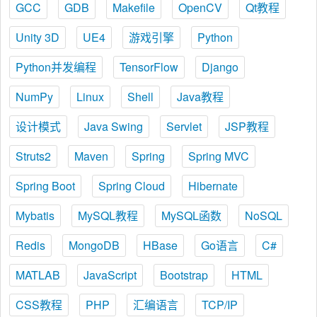
GCC
GDB
Makefile
OpenCV
Qt教程
Unity 3D
UE4
游戏引擎
Python
Python并发编程
TensorFlow
Django
NumPy
Linux
Shell
Java教程
设计模式
Java Swing
Servlet
JSP教程
Struts2
Maven
Spring
Spring MVC
Spring Boot
Spring Cloud
Hibernate
Mybatis
MySQL教程
MySQL函数
NoSQL
Redis
MongoDB
HBase
Go语言
C#
MATLAB
JavaScript
Bootstrap
HTML
CSS教程
PHP
汇编语言
TCP/IP