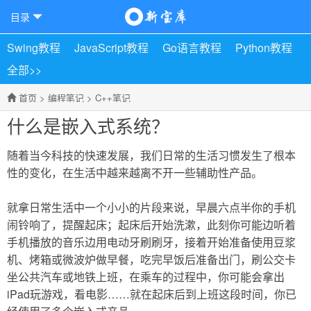
目录
Swing教程
JavaScript教程
Go语言教程
Python教程
全部>>
首页
>
编程笔记
>
C++笔记
什么是嵌入式系统？
随着当今科技的快速发展，我们日常的生活习惯发生了根本
性的变化，在生活中越来越离不开一些辅助性产品。
就拿日常生活中一个小小的片段来说，早晨六点半你的手机
闹铃响了，提醒起床；起床后开始洗漱，此刻你可能边听着
手机播放的音乐边用电动牙刷刷牙，接着开始准备使用豆浆
机、烤箱或微波炉做早餐，吃完早饭后准备出门，刷公交卡
坐公共汽车或地铁上班，在乘车的过程中，你可能会拿出
iPad玩游戏，看电影……就在起床后到上班这段时间，你已