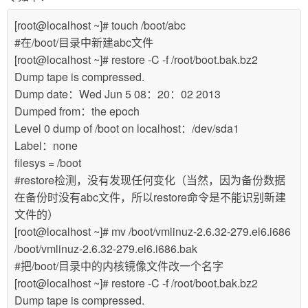
[root@localhost ~]# touch /boot/abc
#在/boot/目录中新建abc文件
[root@localhost ~]# restore -C -f /root/boot.bak.bz2
Dump tape is compressed.
Dump date：Wed Jun 5 08：20：02 2013
Dumped from：the epoch
Level 0 dump of /boot on localhost：/dev/sda1
Label：none
filesys = /boot
#restore检测，没有发现任何变化（当然，因为备份数据
在备份时没有abc文件，所以restore命令是不能识别新建
文件的）
[root@localhost ~]# mv /boot/vmlinuz-2.6.32-279.el6.i686
/boot/vmlinuz-2.6.32-279.el6.i686.bak
#把/boot/目录中的内核镜像文件改一个名字
[root@localhost ~]# restore -C -f /root/boot.bak.bz2
Dump tape is compressed.