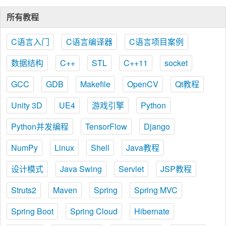
所有教程
C语言入门
C语言编译器
C语言项目案例
数据结构
C++
STL
C++11
socket
GCC
GDB
Makefile
OpenCV
Qt教程
Unity 3D
UE4
游戏引擎
Python
Python并发编程
TensorFlow
Django
NumPy
Linux
Shell
Java教程
设计模式
Java Swing
Servlet
JSP教程
Struts2
Maven
Spring
Spring MVC
Spring Boot
Spring Cloud
Hibernate