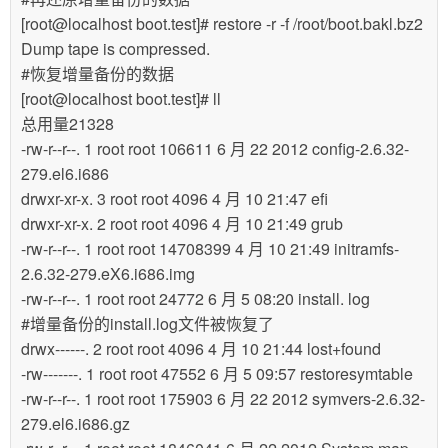
[root@localhost boot.test]# restore -r -f /root/boot.bakl.bz2
Dump tape is compressed.
#恢复增量备份的数据
[root@localhost boot.test]# ll
总用量21328
-rw-r--r--. 1 root root 106611 6 月 22 2012 config-2.6.32-
279.el6.i686
drwxr-xr-x. 3 root root 4096 4 月 10 21:47 efi
drwxr-xr-x. 2 root root 4096 4 月 10 21:49 grub
-rw-r--r--. 1 root root 14708399 4 月 10 21:49 initramfs-
2.6.32-279.eX6.i686.img
-rw-r--r--. 1 root root 24772 6 月 5 08:20 install. log
#增量备份的install.log文件被恢复了
drwx------. 2 root root 4096 4 月 10 21:44 lost+found
-rw-------. 1 root root 47552 6 月 5 09:57 restoresymtable
-rw-r--r--. 1 root root 175903 6 月 22 2012 symvers-2.6.32-
279.el6.i686.gz