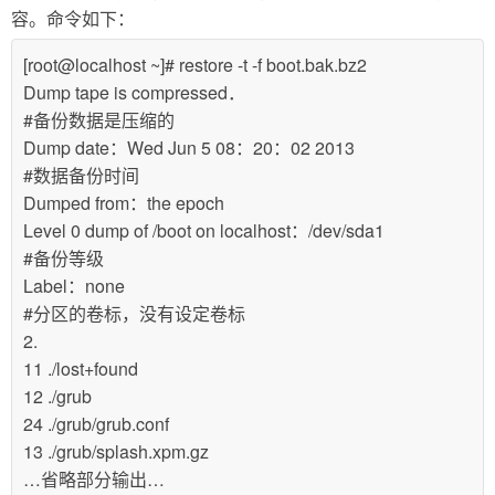
容。命令如下：
[root@localhost ~]# restore -t -f boot.bak.bz2
Dump tape is compressed．
#备份数据是压缩的
Dump date：Wed Jun 5 08：20：02 2013
#数据备份时间
Dumped from：the epoch
Level 0 dump of /boot on localhost：/dev/sda1
#备份等级
Label：none
#分区的卷标，没有设定卷标
2.
11 ./lost+found
12 ./grub
24 ./grub/grub.conf
13 ./grub/splash.xpm.gz
…省略部分输出…