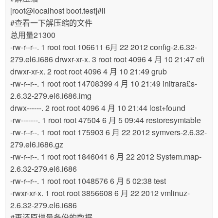
[root@localhost boot.test]#ll
#查看一下解压缩的文件
总用量21300
-rw-r--r--. 1 root root 106611 6月 22 2012 config-2.6.32-
279.el6.i686 drwxr-xr-x. 3 root root 4096 4 月 10 21:47 efi
drwxr-xr-x. 2 root root 4096 4 月 10 21:49 grub
-rw-r--r--. 1 root root 14708399 4 月 10 21:49 initrara£s-
2.6.32-279.el6.i686.img
drwx------. 2 root root 4096 4 月 10 21:44 lost+found
-rw-------. 1 root root 47504 6 月 5 09:44 restoresymtable
-rw-r--r--. 1 root root 175903 6 月 22 2012 symvers-2.6.32-
279.el6.i686.gz
-rw-r--r--. 1 root root 1846041 6 月 22 2012 System.map-
2.6.32-279.el6.i686
-rw-r--r--. 1 root root 1048576 6 月 5 02:38 test
-rwxr-xr-x. 1 root root 3856608 6 月 22 2012 vmlinuz-
2.6.32-279.el6.i686
#再还原增量备份的数据