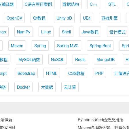
言编译器
C语言项目案例
数据结构
C++
STL
OpenCV
Qt教程
Unity 3D
UE4
游戏引擎
ngo
NumPy
Linux
Shell
Java教程
设计模式
Maven
Spring
Spring MVC
Spring Boot
Spr
L教程
MySQL函数
NoSQL
Redis
MongoDB
H
ript
Bootstrap
HTML
CSS教程
PHP
汇编语
块链
Docker
大数据
云计算
方法详解
Python sorted函数及用法
共语言运行时
Maven的排除依赖、归类依