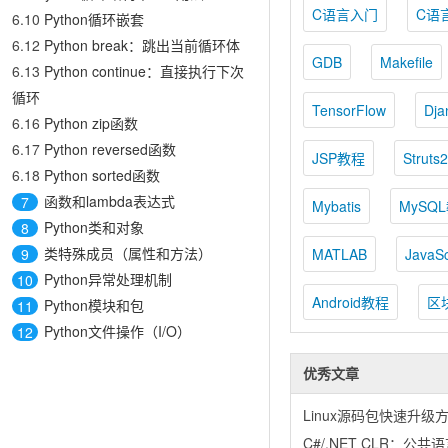
C语言入门
C语
6.10
Python循环嵌套
6.12
Python break：跳出当前循环体
GDB
Makefile
6.13
Python continue：直接执行下次
循环
TensorFlow
Dja
6.16
Python zip函数
6.17
Python reversed函数
JSP教程
Struts2
6.18
Python sorted函数
函数和lambda表达式
7
Mybatis
MySQ
Python类和对象
8
类特殊成员（属性和方法）
9
MATLAB
JavaSc
Python异常处理机制
10
Android教程
区
Python模块和包
11
Python文件操作（I/O）
12
优秀文章
Linux源码包快速升级
C#/.NET CLR：公