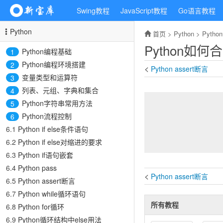
Swing教程
JavaScript教程
Go语言教程
Python
首页
>
Python
>
Pyth
Python如何
Python编程基础
1
Python编程环境搭建
2
<
Python assert断言
变量类型和运算符
3
列表、元组、字典和集合
4
Python字符串常用方法
5
Python流程控制
6
6.1
Python if else条件语句
6.2
Python if else对缩进的要求
6.3
Python if语句嵌套
6.4
Python pass
<
Python assert断言
6.5
Python assert断言
6.7
Python while循环语句
所有教程
6.8
Python for循环
6.9
Python循环结构中else用法