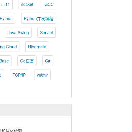
C++11
socket
GCC
Python
Python并发编程
Java Swing
Servlet
ing Cloud
Hibernate
Base
Go语言
C#
言
TCP/IP
vi命令
赖和优化依赖