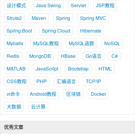
设计模式
Java Swing
Servlet
JSP教程
Struts2
Maven
Spring
Spring MVC
Spring Boot
Spring Cloud
Hibernate
Mybatis
MySQL教程
MySQL函数
NoSQL
Redis
MongoDB
HBase
Go语言
C#
MATLAB
JavaScript
Bootstrap
HTML
CSS教程
PHP
汇编语言
TCP/IP
vi命令
Android教程
区块链
Docker
大数据
云计算
优秀文章