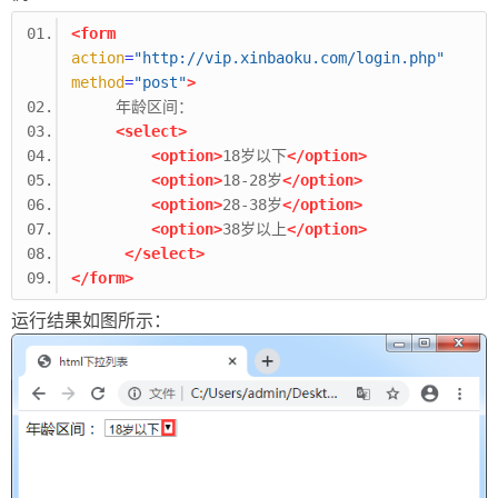
<form
action
=
"http://vip.xinbaoku.com/login.php"
method
=
"post"
>
     年龄区间：
<select>
<option>
18岁以下
</option>
<option>
18-28岁
</option>
<option>
28-38岁
</option>
<option>
38岁以上
</option>
</select>
</form>
运行结果如图所示：