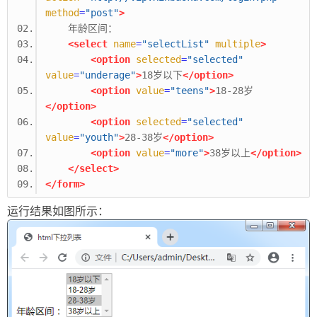
method
=
"post"
>
    年龄区间： 
<select
name
=
"selectList"
multiple
>
<option
selected
=
"selected"
value
=
"underage"
>
18岁以下
</option>
<option
value
=
"teens"
>
18-28岁
</option>
<option
selected
=
"selected"
value
=
"youth"
>
28-38岁
</option>
<option
value
=
"more"
>
38岁以上
</option>
</select>
</form>
运行结果如图所示：