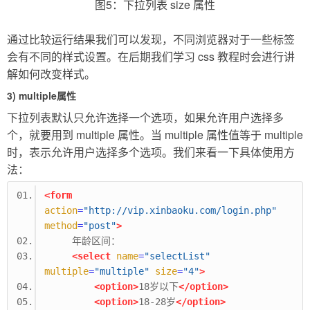
图5：下拉列表 size 属性
通过比较运行结果我们可以发现，不同浏览器对于一些标签
会有不同的样式设置。在后期我们学习 css 教程时会进行讲
解如何改变样式。
3) multiple属性
下拉列表默认只允许选择一个选项，如果允许用户选择多
个，就要用到 multiple 属性。当 multiple 属性值等于 multiple
时，表示允许用户选择多个选项。我们来看一下具体使用方
法：
<form
action
=
"http://vip.xinbaoku.com/login.php"
method
=
"post"
>
     年龄区间：
<select
name
=
"selectList"
multiple
=
"multiple"
size
=
"4"
>
<option>
18岁以下
</option>
<option>
18-28岁
</option>