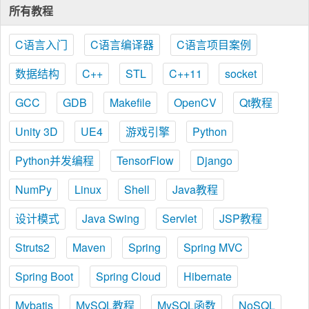
所有教程
C语言入门
C语言编译器
C语言项目案例
数据结构
C++
STL
C++11
socket
GCC
GDB
Makefile
OpenCV
Qt教程
Unity 3D
UE4
游戏引擎
Python
Python并发编程
TensorFlow
Django
NumPy
Linux
Shell
Java教程
设计模式
Java Swing
Servlet
JSP教程
Struts2
Maven
Spring
Spring MVC
Spring Boot
Spring Cloud
Hibernate
Mybatis
MySQL教程
MySQL函数
NoSQL