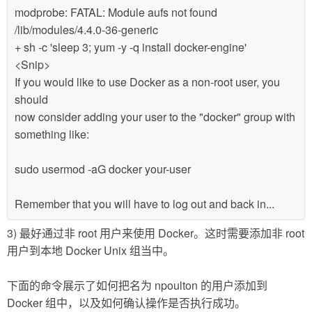
modprobe: FATAL: Module aufs not found
/lib/modules/4.4.0-36-generic
+ sh -c 'sleep 3; yum -y -q install docker-engine'
<Snip>
If you would like to use Docker as a non-root user, you
should
now consider adding your user to the "docker" group with
something like:
sudo usermod -aG docker your-user
Remember that you will have to log out and back in...
3) 最好通过非 root 用户来使用 Docker。这时需要添加非 root
用户到本地 Docker Unix 组当中。
下面的命令展示了如何把名为 npoulton 的用户添加到
Docker 组中，以及如何确认操作是否执行成功。