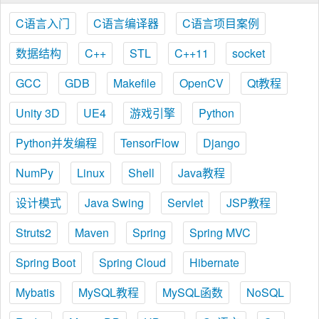
C语言入门
C语言编译器
C语言项目案例
数据结构
C++
STL
C++11
socket
GCC
GDB
Makefile
OpenCV
Qt教程
Unity 3D
UE4
游戏引擎
Python
Python并发编程
TensorFlow
Django
NumPy
Linux
Shell
Java教程
设计模式
Java Swing
Servlet
JSP教程
Struts2
Maven
Spring
Spring MVC
Spring Boot
Spring Cloud
Hibernate
Mybatis
MySQL教程
MySQL函数
NoSQL