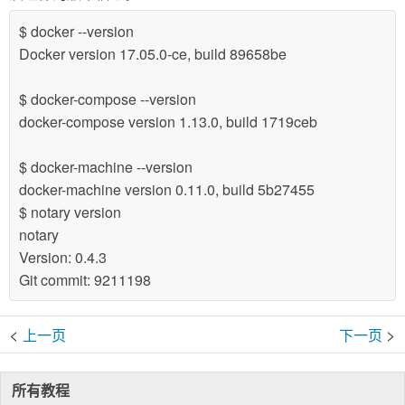
$ docker --version
Docker version 17.05.0-ce, build 89658be
$ docker-compose --version
docker-compose version 1.13.0, build 1719ceb
$ docker-machine --version
docker-machine version 0.11.0, build 5b27455
$ notary version
notary
Version: 0.4.3
Git commit: 9211198
<
>
上一页
下一页
所有教程