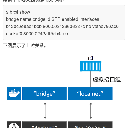
$ brctl show
bridge name bridge id STP enabled interfaces
br-20c2e8ae4bbb 8000.02429636237c no vethe792ac0
docker0 8000.0242aff9eb4f no
下图展示了上述关系。