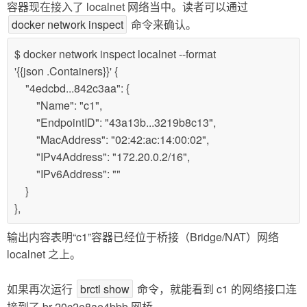
容器现在接入了 localnet 网络当中。读者可以通过
docker network inspect
命令来确认。
$ docker network inspect localnet --format
'{{json .Containers}}' {
"4edcbd...842c3aa": {
"Name": "c1",
"EndpointID": "43a13b...3219b8c13",
"MacAddress": "02:42:ac:14:00:02",
"IPv4Address": "172.20.0.2/16",
"IPv6Address": ""
}
},
输出内容表明“c1”容器已经位于桥接（Bridge/NAT）网络
localnet 之上。
如果再次运行
brctl show
命令，就能看到 c1 的网络接口连
接到了 br-20c2e8ae4bbb 网桥。