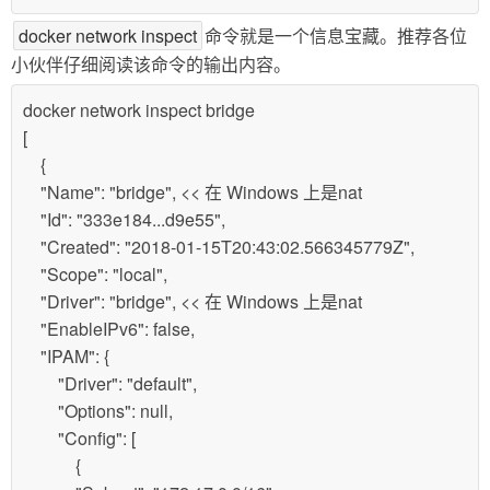
docker network inspect
命令就是一个信息宝藏。推荐各位
小伙伴仔细阅读该命令的输出内容。
docker network inspect bridge
[
{
"Name": "bridge", << 在 Windows 上是nat
"Id": "333e184...d9e55",
"Created": "2018-01-15T20:43:02.566345779Z",
"Scope": "local",
"Driver": "bridge", << 在 Windows 上是nat
"EnableIPv6": false,
"IPAM": {
"Driver": "default",
"Options": null,
"Config": [
{