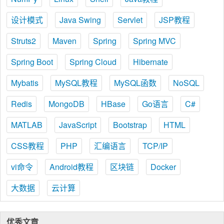
设计模式
Java Swing
Servlet
JSP教程
Struts2
Maven
Spring
Spring MVC
Spring Boot
Spring Cloud
Hibernate
Mybatis
MySQL教程
MySQL函数
NoSQL
Redis
MongoDB
HBase
Go语言
C#
MATLAB
JavaScript
Bootstrap
HTML
CSS教程
PHP
汇编语言
TCP/IP
vi命令
Android教程
区块链
Docker
大数据
云计算
优秀文章