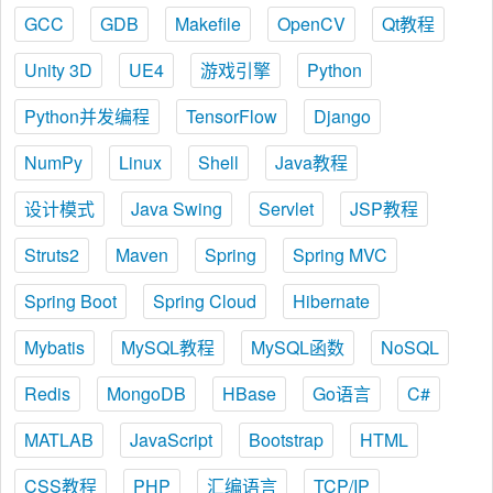
GCC
GDB
Makefile
OpenCV
Qt教程
Unity 3D
UE4
游戏引擎
Python
Python并发编程
TensorFlow
Django
NumPy
Linux
Shell
Java教程
设计模式
Java Swing
Servlet
JSP教程
Struts2
Maven
Spring
Spring MVC
Spring Boot
Spring Cloud
Hibernate
Mybatis
MySQL教程
MySQL函数
NoSQL
Redis
MongoDB
HBase
Go语言
C#
MATLAB
JavaScript
Bootstrap
HTML
CSS教程
PHP
汇编语言
TCP/IP